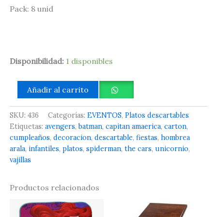
Pack: 8 unid
Disponibilidad:
1 disponibles
Añadir al carrito
SKU:
436
Categorías:
EVENTOS
,
Platos descartables
Etiquetas:
avengers
,
batman
,
capitan amaerica
,
carton
,
cumpleaños
,
decoracion
,
descartable
,
fiestas
,
hombrea
arala
,
infantiles
,
platos
,
spiderman
,
the cars
,
unicornio
,
vajillas
Productos relacionados