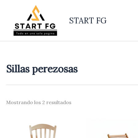
Ordenado
Ir
por
al
los
últimos
START FG
contenido
Sillas perezosas
Mostrando los 2 resultados