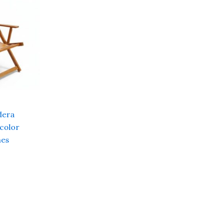
dera
 color
nes