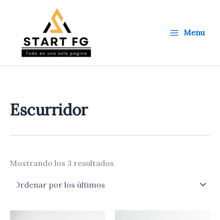
Ordenado
Ir
por
al
los
últimos
contenido
Menu
Escurridor
Mostrando los 3 resultados