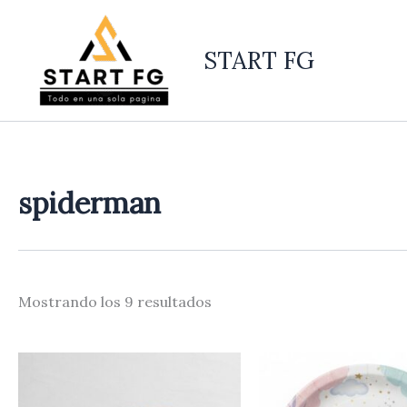
Ordenado
Ir
por
al
los
últimos
START FG
contenido
spiderman
Mostrando los 9 resultados