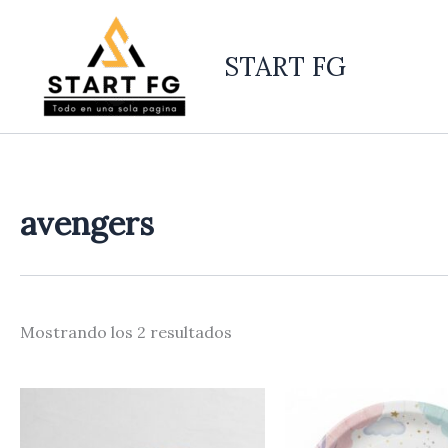
Ordenado
Ir
por
al
los
últimos
START FG
contenido
avengers
Mostrando los 2 resultados