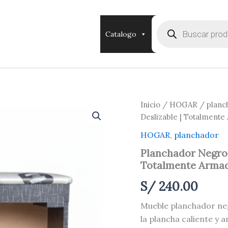
Búsqueda
de
Catalogo
productos
Planchador
Inicio
/
HOGAR
/
planc
Negro
Deslizable | Totalment
con
Ruedas
HOGAR
,
planchador
y
Planchador Negro 
esencial
Totalmente Arma
Bandeja
Deslizable
S/
240.00
|
Totalmente
Mueble planchador neg
Armado
–
la plancha caliente y
80x88x32