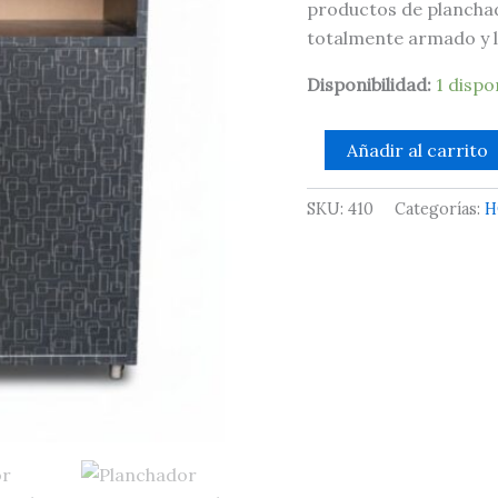
productos de plancha
cm
totalmente armado y l
cantidad
Disponibilidad:
1 dispo
Añadir al carrito
SKU:
410
Categorías:
H