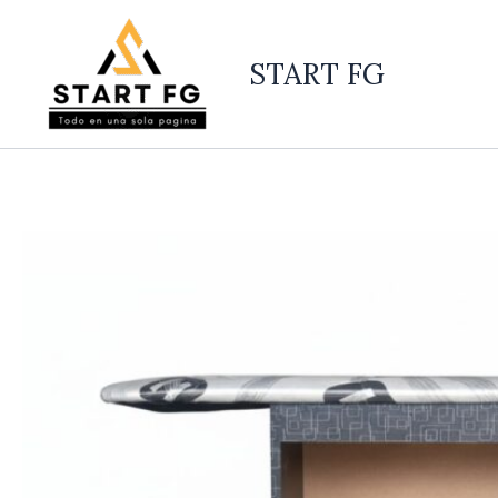
Ir
al
START FG
contenido