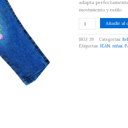
adapta perfectamente 
Decorativos
movimiento y estilo
cantidad
Añadir al 
SKU:
39
Categorías:
Be
Etiquetas:
JEAN
,
niñas
,
P