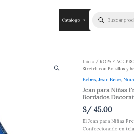
Búsqueda
de
Catalogo
productos
Jean
Inicio
/
ROPA Y ACCES
para
Stretch con Bolsillos y
Niñas
Fresa
Bebes
,
Jean Bebe
,
Niña
Talla
Jean para Niñas Fr
1
Bordados Decorat
–
Stretch
S/
45.00
con
Bolsillos
El Jean para Niñas Fre
y
hermoso
Confeccionado en tela 
Bordados