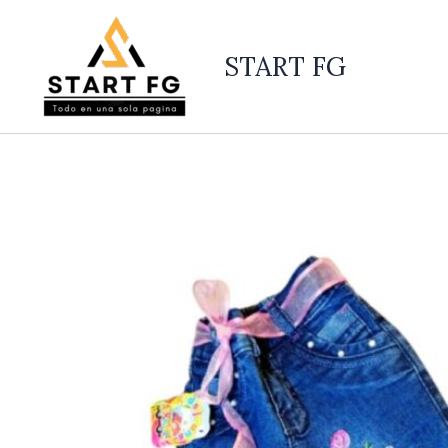
Ir
al
START FG
contenido