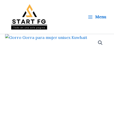
Ir
al
contenido
Menu
Gorro
Gorra
para
mujer
unisex
Kuwhait
cantidad