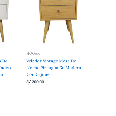
HOGAR
a De
Velador Vintage Mesa De
Madera
Noche Pizcagua En Madera
co
Con Cajones
S/
200.00