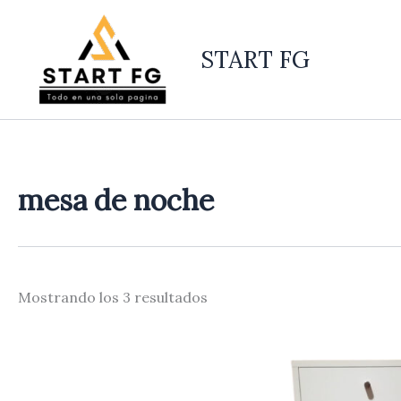
Ordenado
Ir
por
al
los
últimos
START FG
contenido
mesa de noche
Mostrando los 3 resultados