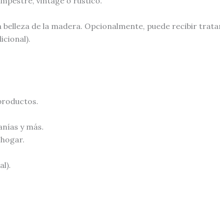
pestre, vintage o rústico.
la belleza de la madera. Opcionalmente, puede recibir trat
icional).
productos.
sanías y más.
 hogar.
l).