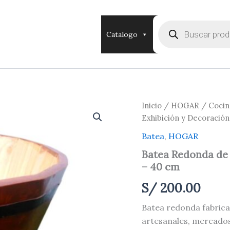
Búsqueda
de
Catalogo
productos
Batea
Inicio
/
HOGAR
/
Cocin
Redonda
Exhibición y Decoració
de
Madera
Batea
,
HOGAR
para
Batea Redonda de 
Ferias,
– 40 cm
Exhibición
y
S/
200.00
Decoración
–
Batea redonda fabrica
40
cm
artesanales, mercados,
cantidad