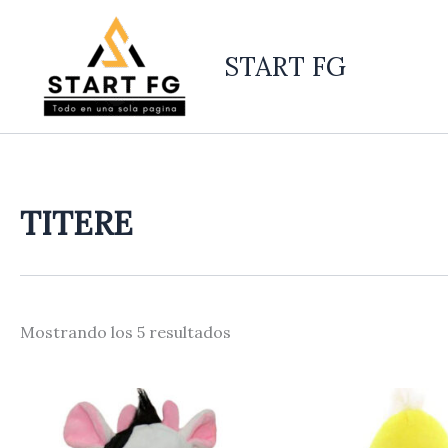
Ordenado
Ir
por
al
los
últimos
START FG
contenido
TITERE
Mostrando los 5 resultados