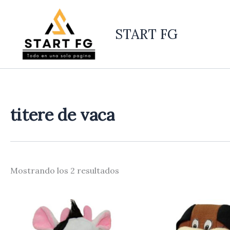
Ordenado
Ir
por
al
los
últimos
START FG
contenido
titere de vaca
Mostrando los 2 resultados