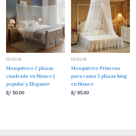
HOGAR
HOGAR
Mosquitero 2 plazas
Mosquitero Princesa
cuadrado en blanco |
para cama 3 plazas king
popular y Elegante
en blanco
S/
50.00
S/
85.00