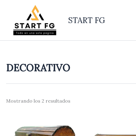
Ordenado
Ir
por
al
los
últimos
START FG
contenido
DECORATIVO
Mostrando los 2 resultados