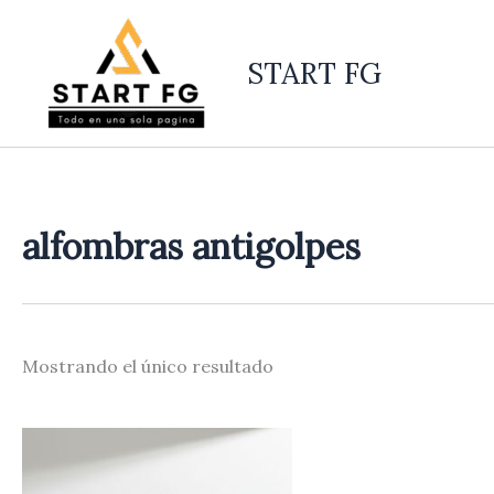
Ir
al
START FG
contenido
alfombras antigolpes
Mostrando el único resultado