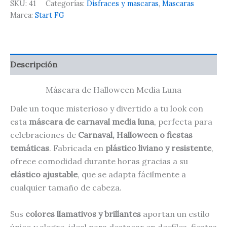
SKU:
41
Categorías:
Disfraces y mascaras
,
Mascaras
Marca:
Start FG
Descripción
Máscara de Halloween Media Luna
Dale un toque misterioso y divertido a tu look con
esta
máscara de carnaval media luna
, perfecta para
celebraciones de
Carnaval, Halloween o fiestas
temáticas
. Fabricada en
plástico liviano y resistente
,
ofrece comodidad durante horas gracias a su
elástico ajustable
, que se adapta fácilmente a
cualquier tamaño de cabeza.
Sus
colores llamativos y brillantes
aportan un estilo
único y alegre, ideal para destacar en desfiles, fiestas