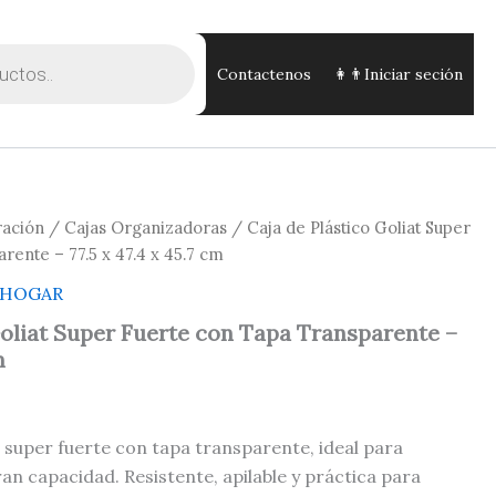
Contactenos
👩👨Iniciar seción
ación
/
Cajas Organizadoras
/ Caja de Plástico Goliat Super
rente – 77.5 x 47.4 x 45.7 cm
HOGAR
Goliat Super Fuerte con Tapa Transparente –
m
t super fuerte con tapa transparente, ideal para
n capacidad. Resistente, apilable y práctica para