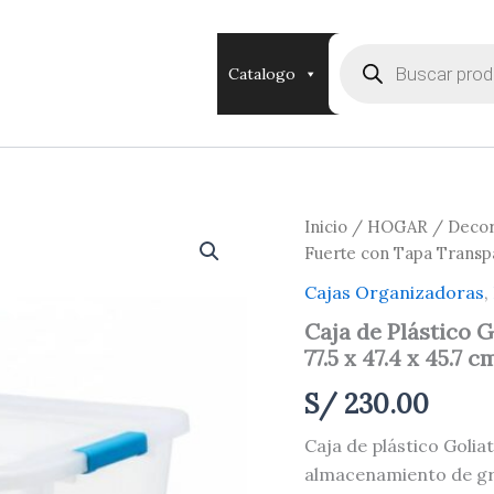
Búsqueda
de
Catalogo
productos
Caja
Inicio
/
HOGAR
/
Decor
de
Fuerte con Tapa Transpa
Plástico
Goliat
Cajas Organizadoras
,
Super
Caja de Plástico 
Fuerte
77.5 x 47.4 x 45.7 c
con
Tapa
S/
230.00
Transparente
–
Caja de plástico Golia
77.5
x
almacenamiento de gra
47.4