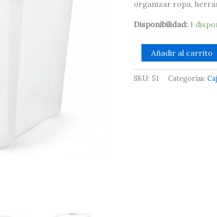
organizar ropa, herram
x
45.7
Disponibilidad:
1 dispo
cm
cantidad
Añadir al carrito
SKU:
51
Categorías:
Ca